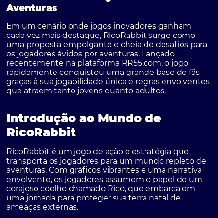
Aventuras
Em um cenário onde jogos inovadores ganham
cada vez mais destaque,
RicoRabbit
surge como
uma proposta empolgante e cheia de desafios para
os jogadores ávidos por aventuras. Lançado
recentemente na plataforma
RR55.com
, o jogo
rapidamente conquistou uma grande base de fãs
graças à sua jogabilidade única e regras envolventes
que atraem tanto jovens quanto adultos.
Introdução ao Mundo de
RicoRabbit
RicoRabbit é um jogo de ação e estratégia que
transporta os jogadores para um mundo repleto de
aventuras. Com gráficos vibrantes e uma narrativa
envolvente, os jogadores assumem o papel de um
corajoso coelho chamado Rico, que embarca em
uma jornada para proteger sua terra natal de
ameaças externas.