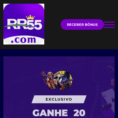
RECEBER BÔNUS
EXCLUSIVO
GANHE
20