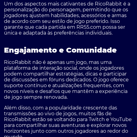
Um dos aspectos mais cativantes de RicoRabbit é a
personalização do personagem, permitindo que os
jogadores ajustem habilidades, acessórios e armas
de acordo com seu estilo de jogo preferido. Isso
garante que cada partida em
RR55.com
possa ser
única e adaptada às preferências individuais.
Engajamento e Comunidade
RicoRabbit não é apenas um jogo, mas uma
plataforma de interação social, onde os jogadores
podem compartilhar estratégias, dicas e participar
de discussões em fóruns dedicados. O jogo oferece
suporte contínuo e atualizações frequentes, com
novos níveis e desafios que mantêm a experiência
de jogo sempre renovada.
Além disso, com a popularidade crescente das
transmissões ao vivo de jogos, muitos fãs de
RicoRabbit estão se voltando para Twitch e YouTube
para compartilhar suas aventuras e explorar novos
horizontes junto com outros jogadores ao redor do
mundo.