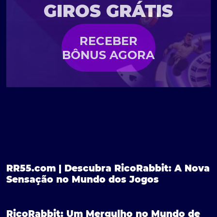
GIROS GRÁTIS
RECEBER
BÔNUS AGORA
RR55.com | Descubra RicoRabbit: A Nova
Sensação no Mundo dos Jogos
RicoRabbit: Um Mergulho no Mundo de