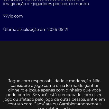
imaginação de jogadores por todo o mundo.
77vip.com
Última atualização em 2026-05-21
Jogue com responsabilidade e moderação. Não
considere o jogo como uma forma de ganhar
dinheiro e jogue apenas com dinheiro que você
pode perder. Se você está preocupado com o seu
jogo ou afetado pelo jogo de outra pessoa, entre em
contato com
GamCare
ou
GamblersAnonymous
para obter ajuda.