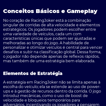
Conceitos Básicos e Gameplay
No coração de RacingJoker está a combinação
singular de corridas de alta velocidade e elementos
estratégicos. Os jogadores podem escolher entre
uma variedade de veículos, cada um com
características únicas que podem ser ajustadas e
melhoradas ao longo do jogo. A habilidade de
personalizar e otimizar veículos é central para vencer
desafios e subir na classificação global. Dessa forma,
o jogador não depende apenas de reflexos rápidos,
mas também de uma estratégia bem elaborada.
Elementos de Estratégia
A estratégia em RacingJoker não se limita apenas à
escolha do veículo; ela se estende ao uso de power-
ups e à gestão de recursos dentro da corrida. O jogo
introduz mecânicas, como o uso de boost de
velocidade e bloqueios temporários para
adversários, incentivando os jogadores a pensarem