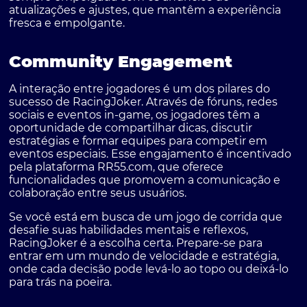
atualizações e ajustes, que mantêm a experiência
fresca e empolgante.
Community Engagement
A interação entre jogadores é um dos pilares do
sucesso de RacingJoker. Através de fóruns, redes
sociais e eventos in-game, os jogadores têm a
oportunidade de compartilhar dicas, discutir
estratégias e formar equipes para competir em
eventos especiais. Esse engajamento é incentivado
pela plataforma RR55.com, que oferece
funcionalidades que promovem a comunicação e
colaboração entre seus usuários.
Se você está em busca de um jogo de corrida que
desafie suas habilidades mentais e reflexos,
RacingJoker é a escolha certa. Prepare-se para
entrar em um mundo de velocidade e estratégia,
onde cada decisão pode levá-lo ao topo ou deixá-lo
para trás na poeira.