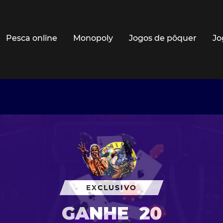
Pesca online
Monopoly
Jogos de pôquer
Jo
EXCLUSIVO
GANHE
20