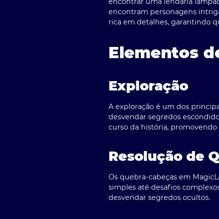
encontrar uma lendária lâmpad
encontram personagens intrigan
rica em detalhes, garantindo q
Elementos d
Exploração
A exploração é um dos principa
desvendar segredos escondidos
curso da história, promovendo
Resolução de 
Os quebra-cabeças em MagicLam
simples até desafios complexos
desvendar segredos ocultos.