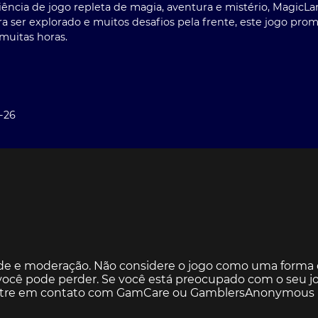
ncia de jogo repleta de magia, aventura e mistério, MagicLa
 ser explorado e muitos desafios pela frente, este jogo prom
muitas horas.
-26
de e moderação. Não considere o jogo como uma forma d
ocê pode perder. Se você está preocupado com o seu jo
ntre em contato com
GamCare
ou
GamblersAnonymous