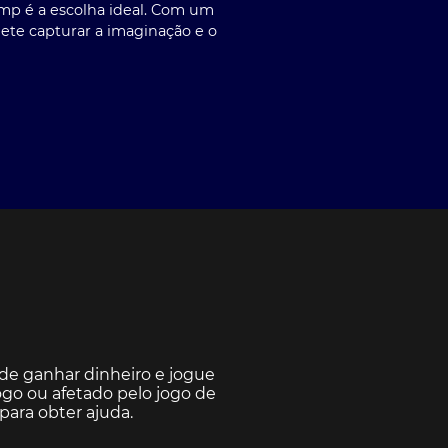
mp é a escolha ideal. Com um
ete capturar a imaginação e o
e ganhar dinheiro e jogue
go ou afetado pelo jogo de
para obter ajuda.