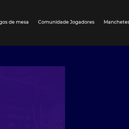
gos de mesa
Comunidade Jogadores
Manchetes