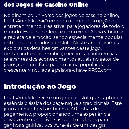
dos Jogos de Cassino Online
No dinâmico universo dos jogos de cassino online,
FruitsAndJokers40
emergiu como uma opção de
entretenimento irresistível para jogadores de todo o
mundo. Este jogo oferece uma experiência vibrante
e repleta de emoção, sendo especialmente popular
entre os aficionados por slots. Neste artigo, vamos
explorar os detalhes cativantes deste jogo,
destacando sua temática, mecânica e influências
relevantes dos acontecimentos atuais no setor de
jogos, com um foco particular na popularidade
crescente vinculada à palavra-chave
RR55.com
.
Introdução ao Jogo
FruitsAndJokers40
é um jogo de slot que captura a
essência clássica dos caça-níqueis tradicionais. Este
jogo apresenta 5 tambores e 40 linhas de
pagamento, proporcionando uma experiência
envolvente com diversas oportunidades para
ganhos significativos. Através de um design