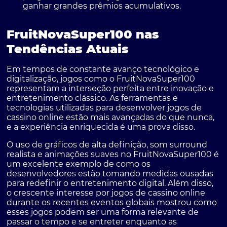
ganhar grandes prêmios acumulativos.
FruitNovaSuper100 nas
Tendências Atuais
Em tempos de constante avanço tecnológico e
digitalização, jogos como o FruitNovaSuper100
representam a interseção perfeita entre inovação e
entretenimento clássico. As ferramentas e
tecnologias utilizadas para desenvolver jogos de
cassino online estão mais avançadas do que nunca,
e a experiência enriquecida é uma prova disso.
O uso de gráficos de alta definição, som surround
realista e animações suaves no FruitNovaSuper100 é
um excelente exemplo de como os
desenvolvedores estão tomando medidas ousadas
para redefinir o entretenimento digital. Além disso,
o crescente interesse por jogos de cassino online
durante os recentes eventos globais mostrou como
esses jogos podem ser uma forma relevante de
passar o tempo e se entreter enquanto as