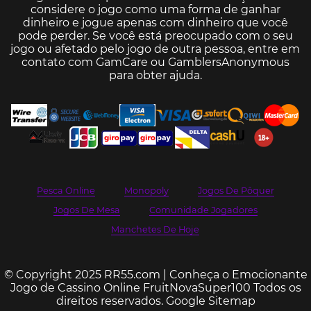
considere o jogo como uma forma de ganhar
dinheiro e jogue apenas com dinheiro que você
pode perder. Se você está preocupado com o seu
jogo ou afetado pelo jogo de outra pessoa, entre em
contato com
GamCare
ou
GamblersAnonymous
para obter ajuda.
Pesca Online
Monopoly
Jogos De Pôquer
Jogos De Mesa
Comunidade Jogadores
Manchetes De Hoje
© Copyright 2025 RR55.com | Conheça o Emocionante
Jogo de Cassino Online FruitNovaSuper100 Todos os
direitos reservados.
Google Sitemap