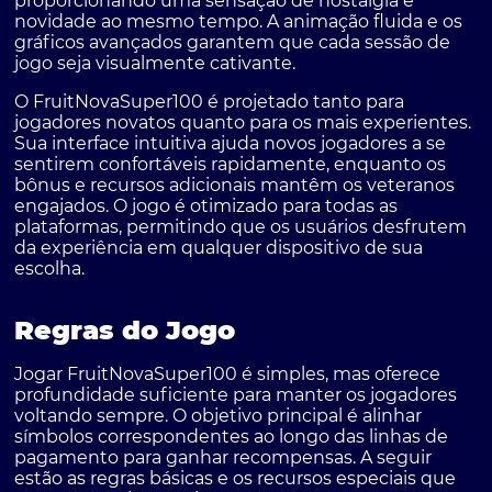
proporcionando uma sensação de nostalgia e
novidade ao mesmo tempo. A animação fluida e os
gráficos avançados garantem que cada sessão de
jogo seja visualmente cativante.
O FruitNovaSuper100 é projetado tanto para
jogadores novatos quanto para os mais experientes.
Sua interface intuitiva ajuda novos jogadores a se
sentirem confortáveis rapidamente, enquanto os
bônus e recursos adicionais mantêm os veteranos
engajados. O jogo é otimizado para todas as
plataformas, permitindo que os usuários desfrutem
da experiência em qualquer dispositivo de sua
escolha.
Regras do Jogo
Jogar FruitNovaSuper100 é simples, mas oferece
profundidade suficiente para manter os jogadores
voltando sempre. O objetivo principal é alinhar
símbolos correspondentes ao longo das linhas de
pagamento para ganhar recompensas. A seguir
estão as regras básicas e os recursos especiais que