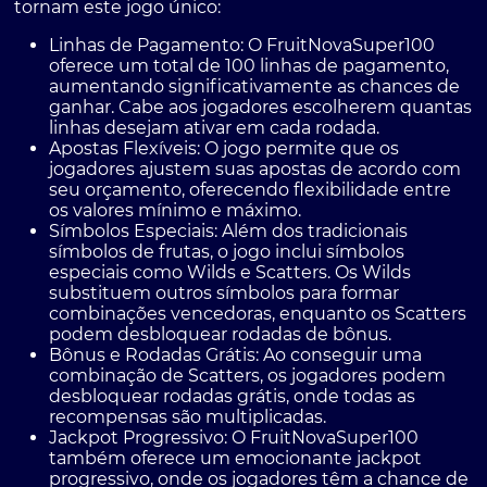
tornam este jogo único:
Linhas de Pagamento:
O FruitNovaSuper100
oferece um total de 100 linhas de pagamento,
aumentando significativamente as chances de
ganhar. Cabe aos jogadores escolherem quantas
linhas desejam ativar em cada rodada.
Apostas Flexíveis:
O jogo permite que os
jogadores ajustem suas apostas de acordo com
seu orçamento, oferecendo flexibilidade entre
os valores mínimo e máximo.
Símbolos Especiais:
Além dos tradicionais
símbolos de frutas, o jogo inclui símbolos
especiais como Wilds e Scatters. Os Wilds
substituem outros símbolos para formar
combinações vencedoras, enquanto os Scatters
podem desbloquear rodadas de bônus.
Bônus e Rodadas Grátis:
Ao conseguir uma
combinação de Scatters, os jogadores podem
desbloquear rodadas grátis, onde todas as
recompensas são multiplicadas.
Jackpot Progressivo:
O FruitNovaSuper100
também oferece um emocionante jackpot
progressivo, onde os jogadores têm a chance de