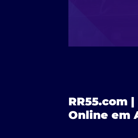
RR55.com |
Online em 