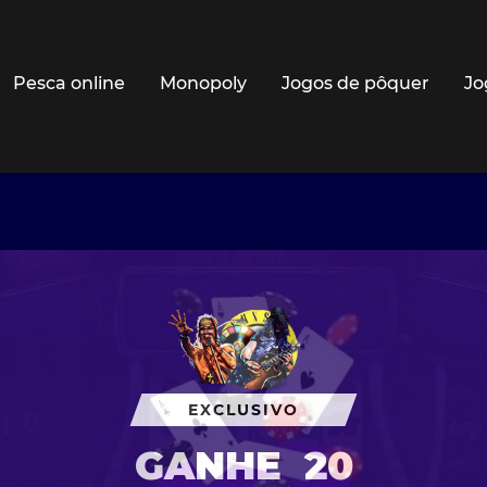
Pesca online
Monopoly
Jogos de pôquer
Jo
EXCLUSIVO
GANHE
20