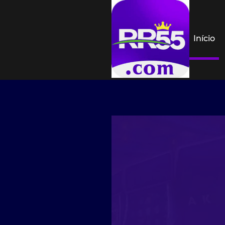
Início