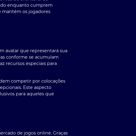
, tudo enquanto cumprem
ue mantém os jogadores
um avatar que representará sua
adas conforme se acumulam
az recursos especiais para
odem competir por colocações
pcionais. Este aspecto
lusivos para aqueles que
rcado de jogos online. Graças