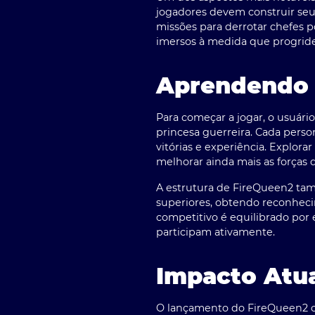
jogadores devem construir seu
missões para derrotar chefes 
imersos à medida que progride
Aprendendo 
Para começar a jogar, o usuári
princesa guerreira. Cada per
vitórias e experiência. Explor
melhorar ainda mais as forças 
A estrutura de FireQueen2 ta
superiores, obtendo reconhec
competitivo é equilibrado por 
participam ativamente.
Impacto Atu
O lançamento do FireQueen2 c